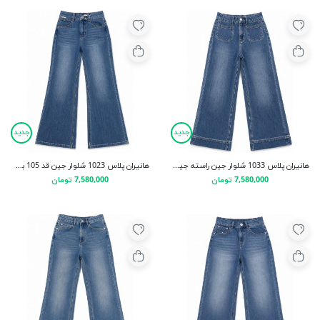
جدید
جدید
هانیران پلاس 1033 شلوار جین راسته جیب مربع آبی روشن
هانيران پلاس 1023 شلوار جین قد 105 بگ آبی تیره
7,580,000 تومان
7,580,000 تومان