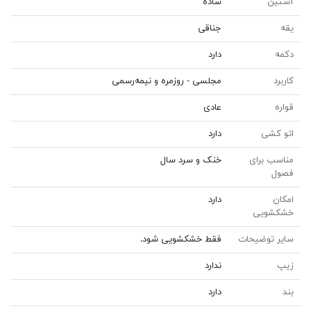
آستین
ساده
یقه
جناقی
دکمه
دارد
کاربرد
مجلسی - روزمره و نیمه‌رسمی
قواره
عادی
اتو کشی
دارد
مناسب برای
خنک و سرد سال
فصول
امکان
دارد
خشکشویی
سایر توضیحات
فقط خشکشویی شود.
زیپ
ندارد
بند
دارد