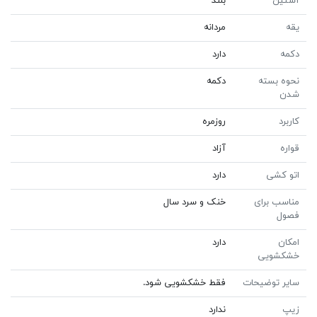
آستین
بلند
یقه
مردانه
دکمه
دارد
نحوه بسته
دکمه
شدن
کاربرد
روزمره
قواره
آزاد
اتو کشی
دارد
مناسب برای
خنک و سرد سال
فصول
امکان
دارد
خشکشویی
سایر توضیحات
فقط خشکشویی شود.
زیپ
ندارد