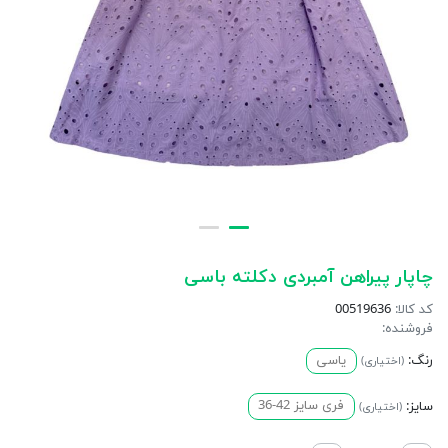
چاپار پیراهن آمبردی دکلته باسی
کد کالا:
00519636
فروشنده:
رنگ:
یاسی
(اختیاری)
سایز:
فری سایز 42-36
(اختیاری)