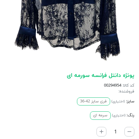
پونژه دانتل فرانسه سورمه ای
کد کالا:
00294954
فروشنده:
سایز:
فری سایز 42-36
(اختیاری)
رنگ:
سرمه اى
(اختیاری)