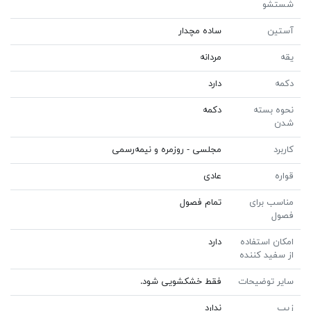
شستشو
آستین
ساده مچدار
یقه
مردانه
دکمه
دارد
نحوه بسته
دکمه
شدن
کاربرد
مجلسی - روزمره و نیمه‌رسمی
قواره
عادی
مناسب برای
تمام فصول
فصول
امکان استفاده
دارد
از سفید کننده
سایر توضیحات
فقط خشکشویی شود.
زیپ
ندارد