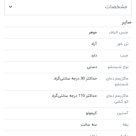
مشخصات
سایر
جنس الیاف
موهر
تن خور
آزاد
جیب
دارد
نوع شستشو
دستی
ماکزیمم دمای
حداکثر 30 درجه سانتی‌گراد
شستشو
ماکزیمم دمای
حداکثر 110 درجه سانتی‌گراد
اتو کشی
آستین
کیمونو
یقه
سه سانت