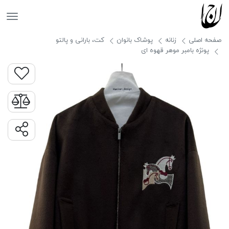
جانان
صفحه اصلی
زنانه
پوشاک بانوان
کت، بارانی و پالتو
پونژه بامبر موهر قهوه ای