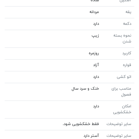
آستین
ساده
یقه
مردانه
دکمه
دارد
نحوه بسته
زیپ
شدن
کاربرد
روزمره
قواره
آزاد
اتو کشی
دارد
مناسب برای
خنک و سرد سال
فصول
امکان
دارد
خشکشویی
سایر توضیحات
فقط خشکشویی شود.
سایر توضیحات
آستر دارد