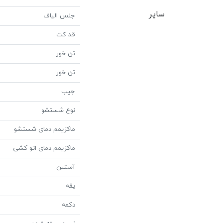
سایر
جنس الیاف
قد کت
تن خور
تن خور
جیب
نوع شستشو
ماکزیمم دمای شستشو
ماکزیمم دمای اتو کشی
آستین
یقه
دکمه