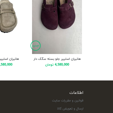
جدید
هانیران اسلیپر جلو بسته سگک دار
هانیران اسلیپر
4,580,000 تومان
4,580,000 توم
اطلاعات
قوانین و مقررات سایت
ارسال و تعویض کالا