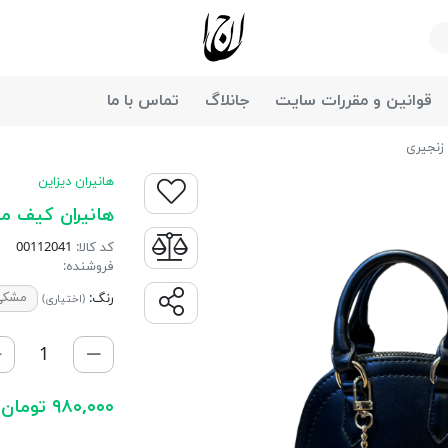
جانان
قوانین و مقررات سایت
جانلاگ
تماس با ما
زنجیری
هانیران دیزاین
هانیران کیف می
کد کالا:
00112041
فروشنده:
رنگ:
مشکی
(اختیاری)
۹۸۰,۰۰۰ تومان