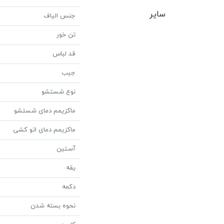
سایر
جنس الیاف
تن خور
قد لباس
جیب
نوع شستشو
ماکزیمم دمای شستشو
ماکزیمم دمای اتو کشی
آستین
یقه
دکمه
نحوه بسته شدن