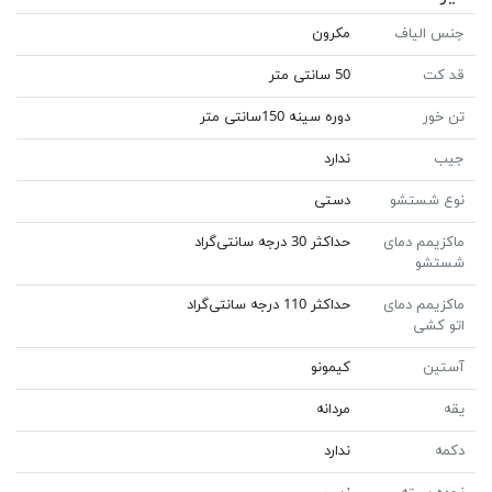
جنس الیاف
مكرون
قد کت
50 سانتى متر
تن خور
دوره سينه 150سانتى متر
جیب
ندارد
نوع شستشو
دستی
ماکزیمم دمای
حداکثر 30 درجه سانتی‌گراد
شستشو
ماکزیمم دمای
حداکثر 110 درجه سانتی‌گراد
اتو کشی
آستین
کیمونو
یقه
مردانه
دکمه
ندارد