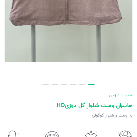
هانیران دیزاین
هانیران وست شلوار گل دوزیHD
یه وست و شلوار گوگولی