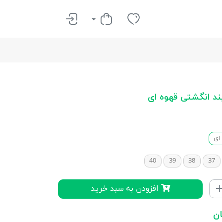
ند انگشتی قهوه ای
ای
40
39
38
37
افزودن به سبد خرید