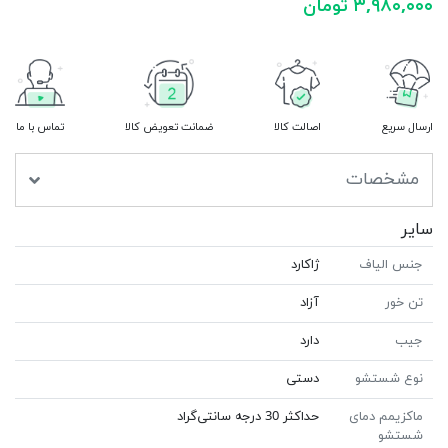
۳,۹۸۰,۰۰۰ تومان
ارسال سریع
اصالت کالا
ضمانت تعویض کالا
تماس با ما
مشخصات
سایر
جنس الیاف
ژاکارد
تن خور
آزاد
جیب
دارد
نوع شستشو
دستی
ماکزیمم دمای
حداکثر 30 درجه سانتی‌گراد
شستشو