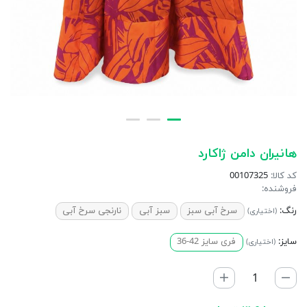
هانیران دامن ژاکارد
کد کالا:
00107325
فروشنده:
رنگ:
سرخ آبی سبز
سبز آبی
نارنجی سرخ آبی
(اختیاری)
سایز:
فری سایز 42-36
(اختیاری)