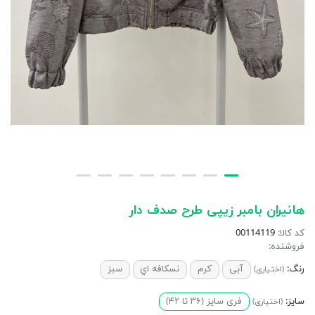
هانیران بامبر زیپی طرح صدف دار
کد کالا:
00114119
فروشنده:
رنگ:
آبی
کرم
نسكافه اي
سبز
(اختیاری)
سایز:
فری سایز (۳۶ تا ۴۲)
(اختیاری)