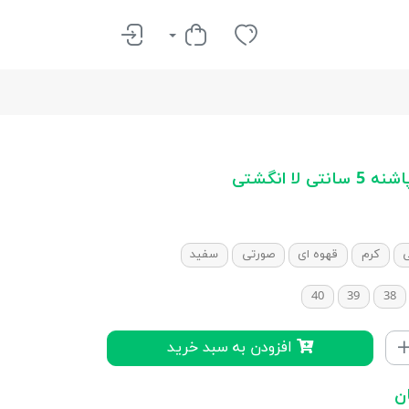
 لا انگشتی
کرم
قهوه ای
صورتی
سفید
40
39
38
افزودن به سبد خرید