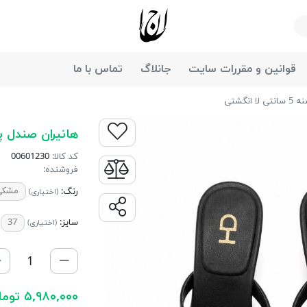
جانان
قوانین و مقررات سایت
جانلاگ
تماس با ما
انگشتی
هانيران صندل پاشنه 5 سانتی
کد کالا:
00601230
فروشنده:
رنگ:
مشکی
(اختیاری)
سایز:
37
(اختیاری)
۵,۹۸۰,۰۰۰ تومان