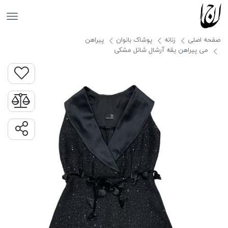
جانان
صفحه اصلی
زنانه
پوشاک بانوان
پیراهن
می پیراهن یقه آرشال شانل مشکی