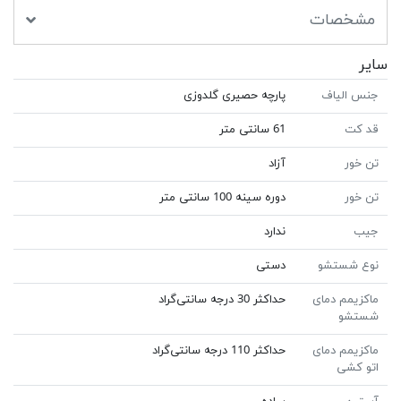
مشخصات
سایر
جنس الیاف
پارچه حصیری گلدوزی
قد کت
61 سانتی متر
تن خور
آزاد
تن خور
دوره سینه 100 سانتی متر
جیب
ندارد
نوع شستشو
دستی
ماکزیمم دمای
حداکثر 30 درجه سانتی‌گراد
شستشو
ماکزیمم دمای
حداکثر 110 درجه سانتی‌گراد
اتو کشی