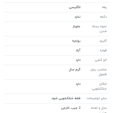
یقه
انگلیسی
دکمه
ندارد
نحوه بسته
جلوباز
شدن
کاربرد
روزمره
قواره
آزاد
اتو کشی
دارد
مناسب برای
گرم سال
فصول
امکان
دارد
خشکشویی
سایر توضیحات
فقط خشکشویی شود.
مدل و تعداد
2 جیب خارجی
جیب