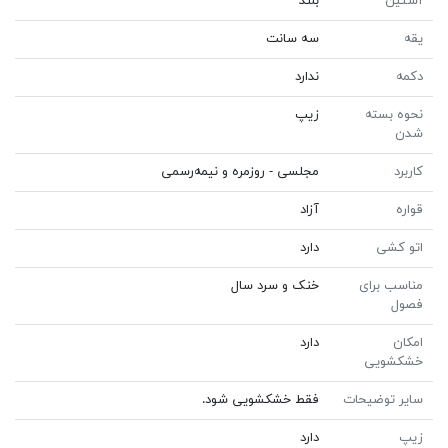
آستین
بلند
یقه
سه سانت
دکمه
ندارد
نحوه بسته
زیپ
شدن
کاربرد
مجلسی - روزمره و نیمه‌رسمی
قواره
آزاد
اتو کشی
دارد
مناسب برای
خنک و سرد سال
فصول
امکان
دارد
خشکشویی
سایر توضیحات
فقط خشکشویی شود.
زیپ
دارد