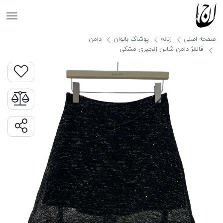
جانان
صفحه اصلی
زنانه
پوشاک بانوان
دامن
فالانژ دامن شاین زنجیری مشکی