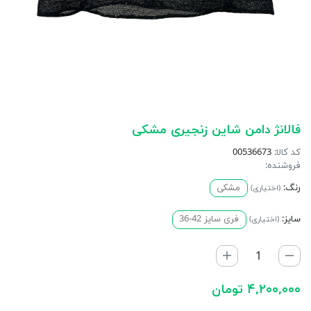
فالانژ دامن شاین زنجیری مشکی
کد کالا:
00536673
فروشنده:
رنگ:
مشکی
(اختیاری)
سایز:
فری سایز 42-36
(اختیاری)
۴,۲۰۰,۰۰۰ تومان