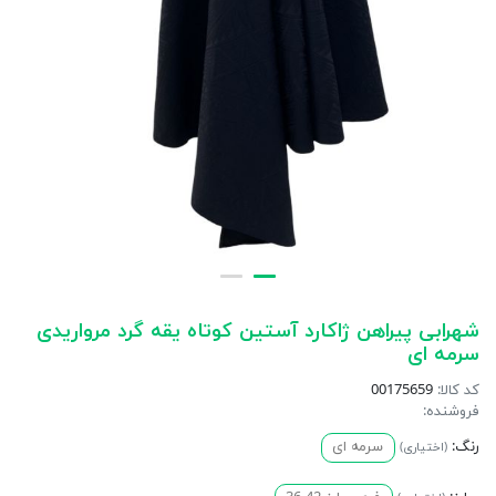
شهرابی پیراهن ژاکارد آستین کوتاه یقه گرد مرواریدی
سرمه ای
کد کالا:
00175659
فروشنده:
رنگ:
سرمه ای
(اختیاری)