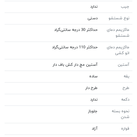
جیب
ندارد
نوع شستشو
دستی
ماکزیمم دمای
حداکثر 30 درجه سانتی‌گراد
شستشو
ماکزیمم دمای
حداکثر 110 درجه سانتی‌گراد
اتو کشی
آستین
آستین مچ دار کش باف دار
یقه
ساده
طرح
طرح دار
دکمه
ندارد
نحوه بسته
جلوباز
شدن
قواره
آزاد