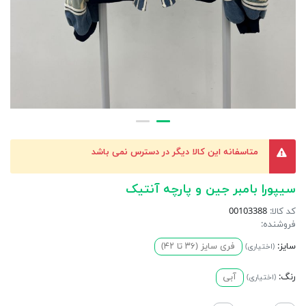
متاسفانه این کالا دیگر در دسترس نمی باشد
سیپورا بامبر جین و پارچه آنتیک
کد کالا:
00103388
فروشنده:
سایز:
فری سایز (۳۶ تا ۴۲)
(اختیاری)
رنگ:
آبی
(اختیاری)