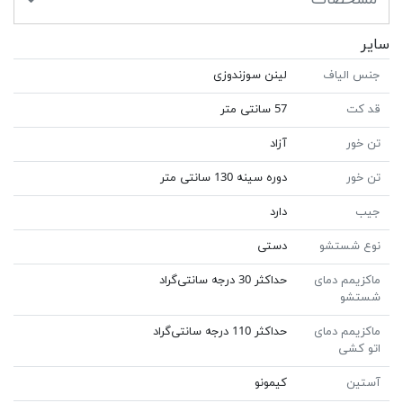
سایر
جنس الیاف
لینن سوزندوزی
قد کت
57 سانتی متر
تن خور
آزاد
تن خور
دوره سینه 130 سانتی متر
جیب
دارد
نوع شستشو
دستی
ماکزیمم دمای
حداکثر 30 درجه سانتی‌گراد
شستشو
ماکزیمم دمای
حداکثر 110 درجه سانتی‌گراد
اتو کشی
آستین
کیمونو