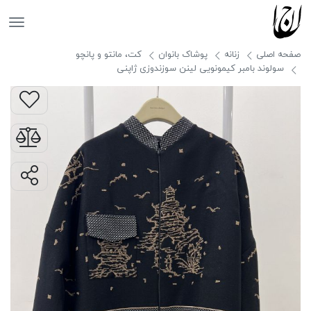
جانان
صفحه اصلی
زنانه
پوشاک بانوان
کت، مانتو و پانچو
سولوند بامبر کیمونویی لینن سوزندوزی ژاپنی