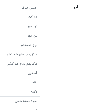
سایر
جنس الیاف
قد کت
تن خور
تن خور
نوع شستشو
ماکزیمم دمای شستشو
ماکزیمم دمای اتو کشی
آستین
یقه
دکمه
نحوه بسته شدن