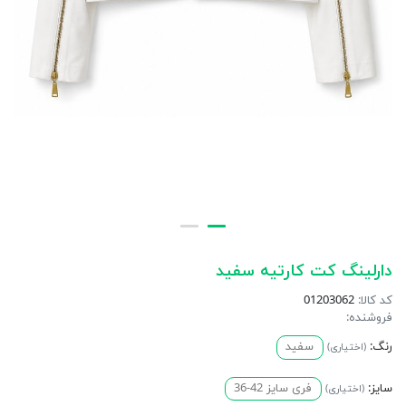
دارلینگ کت کارتیه سفید
کد کالا:
01203062
فروشنده:
رنگ:
سفید
(اختیاری)
سایز:
فری سایز 42-36
(اختیاری)