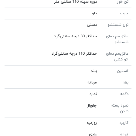
تن خور
دوره سينه 110 سانتى متر
جیب
دارد
نوع شستشو
دستی
ماکزیمم دمای
حداکثر 30 درجه سانتی‌گراد
شستشو
ماکزیمم دمای
حداکثر 110 درجه سانتی‌گراد
اتو کشی
آستین
بلند
یقه
مردانه
دکمه
ندارد
نحوه بسته
جلوباز
شدن
کاربرد
روزمره
قواره
عادی