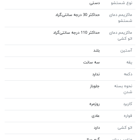
نوع شستشو
دستی
ماکزیمم دمای
حداکثر 30 درجه سانتی‌گراد
شستشو
ماکزیمم دمای
حداکثر 110 درجه سانتی‌گراد
اتو کشی
آستین
بلند
یقه
سه سانت
دکمه
ندارد
نحوه بسته
جلوباز
شدن
کاربرد
روزمره
قواره
عادی
اتو کشی
دارد
مناسب برای
گرم سال