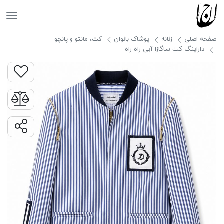
جانان
صفحه اصلی
زنانه
پوشاک بانوان
کت، مانتو و پانچو
داراينگ کت ساگازا آبی راه راه