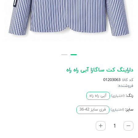
داراينگ کت ساگازا آبی راه راه
کد کالا:
01203063
فروشنده:
رنگ:
آبی راه راه
(اختیاری)
سایز:
فری سایز 42-36
(اختیاری)