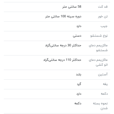
قد کت
58 سانتی متر
تن خور
دوره سینه 100 سانتی متر
جیب
دارد
نوع شستشو
دستی
ماکزیمم دمای
حداکثر 30 درجه سانتی‌گراد
شستشو
ماکزیمم دمای
حداکثر 110 درجه سانتی‌گراد
اتو کشی
آستین
بلند
یقه
گرد
دکمه
دارد
نحوه بسته
دکمه
شدن