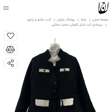
جانان
صفحه اصلی
زنانه
پوشاک بانوان
کت، مانتو و پانچو
بیسادی کت شنل کلوش سفید مشکی