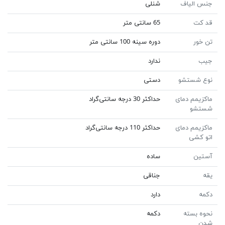
جنس الیاف
شنلی
قد کت
65 سانتی متر
تن خور
دوره سینه 100 سانتی متر
جیب
ندارد
نوع شستشو
دستی
ماکزیمم دمای
حداکثر 30 درجه سانتی‌گراد
شستشو
ماکزیمم دمای
حداکثر 110 درجه سانتی‌گراد
اتو کشی
آستین
ساده
یقه
جناقی
دکمه
دارد
نحوه بسته
دکمه
شدن