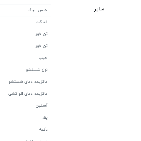
سایر
جنس الیاف
قد کت
تن خور
تن خور
جیب
نوع شستشو
ماکزیمم دمای شستشو
ماکزیمم دمای اتو کشی
آستین
یقه
دکمه