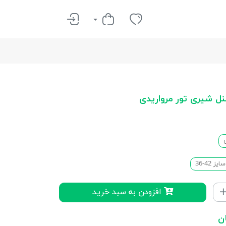
 شیری تور مرواریدی
ز 42-36
افزودن به سبد خرید