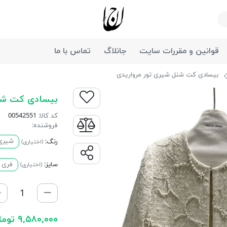
جانان
قوانین و مقررات سایت
جانلاگ
تماس با ما
بیسادی کت شنل شیری تور مرواریدی
بیسادی کت شنل
کد کالا:
00542551
فروشنده:
رنگ:
شیری
(اختیاری)
سایز:
فری سای
(اختیاری)
۹,۵۸۰,۰۰۰ تومان