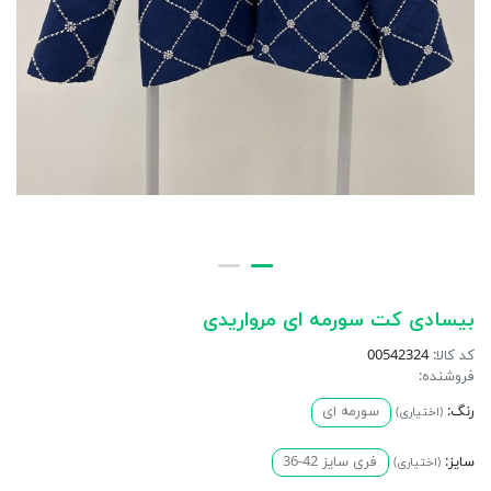
بیسادی کت سورمه ای مرواریدی
کد کالا:
00542324
فروشنده:
رنگ:
سورمه ای
(اختیاری)
سایز:
فری سایز 42-36
(اختیاری)