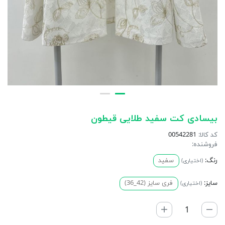
بیسادی کت سفید طلایی قیطون
کد کالا:
00542281
فروشنده:
رنگ:
سفید
(اختیاری)
سایز:
فری سایز (42_36)
(اختیاری)