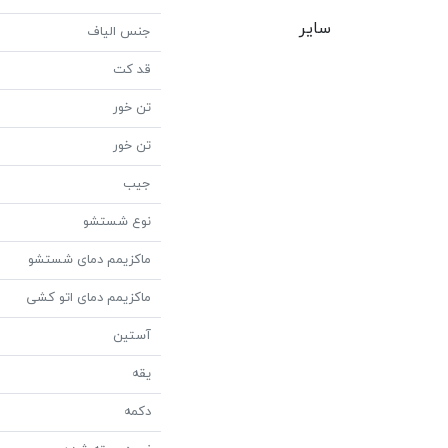
سایر
جنس الیاف
قد کت
تن خور
تن خور
جیب
نوع شستشو
ماکزیمم دمای شستشو
ماکزیمم دمای اتو کشی
آستین
یقه
دکمه