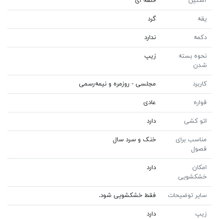
آستین
حلقه ای
یقه
گرد
دکمه
ندارد
نحوه بسته
زیپ
شدن
کاربرد
مجلسی - روزمره و نیمه‌رسمی
قواره
عادی
اتو کشی
دارد
مناسب برای
خنک و سرد سال
فصول
امکان
دارد
خشکشویی
سایر توضیحات
فقط خشکشویی شود.
زیپ
دارد