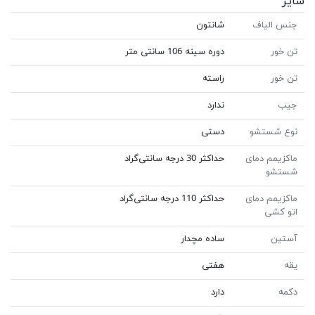
سایر
جنس الیاف
شانتون
تن خور
دوره سینه 106 سانتی متر
تن خور
راسته
جیب
ندارد
نوع شستشو
دستی
ماکزیمم دمای
حداکثر 30 درجه سانتی‌گراد
شستشو
ماکزیمم دمای
حداکثر 110 درجه سانتی‌گراد
اتو کشی
آستین
ساده مچدار
یقه
هفتی
دکمه
دارد