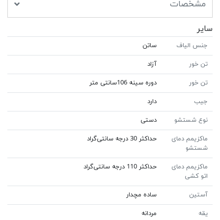
مشخصات
سایر
جنس الیاف
ساتن
تن خور
آزاد
تن خور
دوره سینه 106سانتی متر
جیب
دارد
نوع شستشو
دستی
ماکزیمم دمای
حداکثر 30 درجه سانتی‌گراد
شستشو
ماکزیمم دمای
حداکثر 110 درجه سانتی‌گراد
اتو کشی
آستین
ساده مچدار
یقه
مردانه