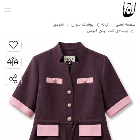
جانان
صفحه اصلی
زنانه
پوشاک بانوان
شومیز
بيسادى كت لينن كلوش