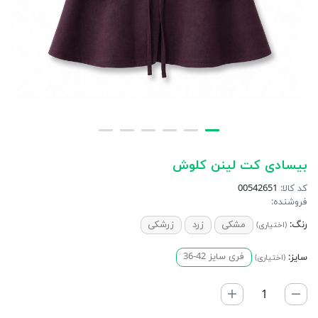
بيسادى كت لينن كلوش
کد کالا:
00542651
فروشنده:
رنگ:
مشکی
زرد
زرشکی
(اختیاری)
سایز:
فری سایز 42-36
(اختیاری)