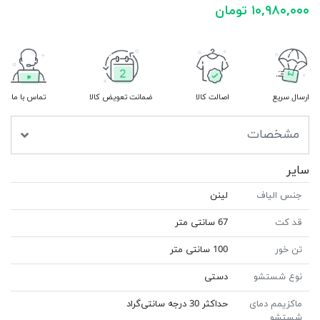
۱۰,۹۸۰,۰۰۰ تومان
ارسال سریع
اصالت کالا
ضمانت تعویض کالا
تماس با ما
مشخصات
سایر
جنس الیاف
لینن
قد کت
67 سانتى متر
تن خور
100 سانتى متر
نوع شستشو
دستی
ماکزیمم دمای
حداکثر 30 درجه سانتی‌گراد
شستشو