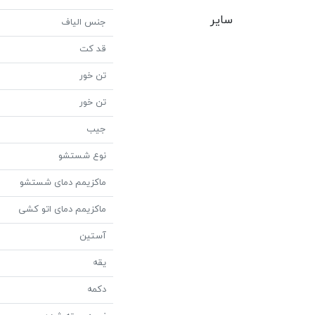
سایر
جنس الیاف
قد کت
تن خور
تن خور
جیب
نوع شستشو
ماکزیمم دمای شستشو
ماکزیمم دمای اتو کشی
آستین
یقه
دکمه